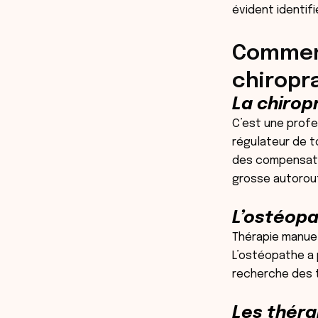
évident identifi
Comment
chiropra
La chirop
C’est une prof
régulateur de to
des compensatio
grosse autorout
L’ostéopa
Thérapie manuel
L’ostéopathe a 
recherche des t
Les théra