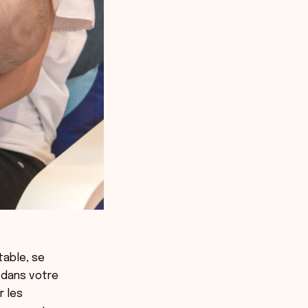
table, se
s dans votre
r les