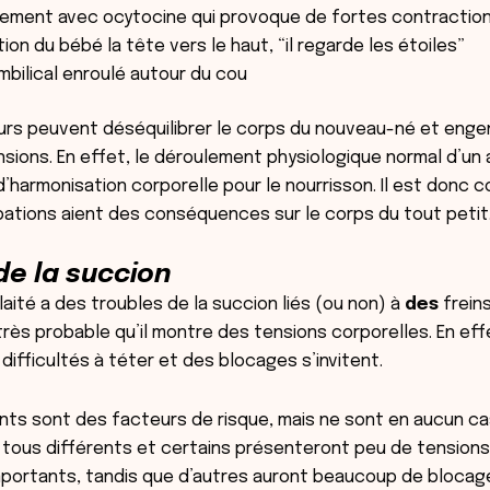
ement avec ocytocine qui provoque de fortes contractio
ion du bébé la tête vers le haut, “il regarde les étoiles”
bilical enroulé autour du cou
urs peuvent déséquilibrer le corps du nouveau-né et enge
sions. En effet, le déroulement physiologique normal d’
d’harmonisation corporelle pour le nourrisson. Il est donc
ations aient des conséquences sur le corps du tout petit
de la succion
laité a des troubles de la succion liés (ou non) à
des
freins
t très probable qu’il montre des tensions corporelles. En eff
ifficultés à téter et des blocages s’invitent.
ts sont des facteurs de risque, mais ne sont en aucun cas
tous différents et certains présenteront peu de tension
portants, tandis que d’autres auront beaucoup de blocag