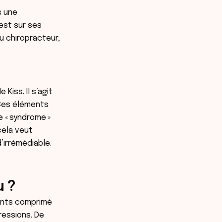
s une
’est sur ses
u chiropracteur,
iss. Il s’agit
Ces éléments
 « syndrome »
cela veut
’irrémédiable.
u ?
ments comprimé
ressions. De