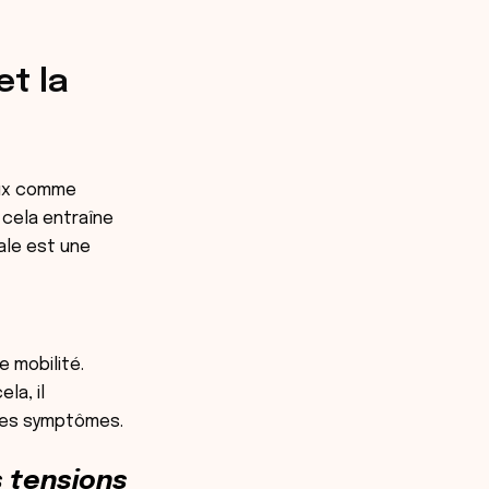
et la
eux comme
, cela entraîne
ale est une
e mobilité.
la, il
 des symptômes.
s tensions