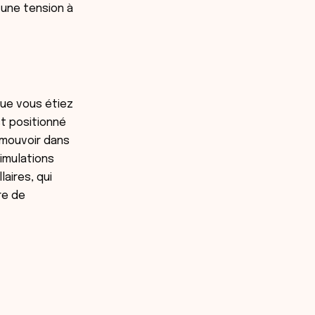
 une tension à
que vous étiez
st positionné
 mouvoir dans
imulations
aires, qui
re de