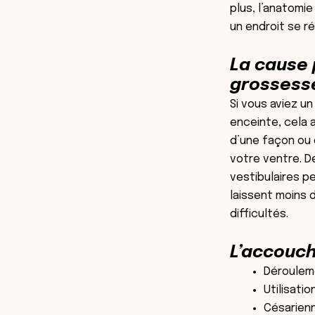
plus, l’anatomi
un endroit se r
La cause 
grossess
Si vous aviez u
enceinte, cela a
d’une façon ou 
votre ventre. D
vestibulaires p
laissent moins
difficultés.
L’accouch
Dérouleme
Utilisati
Césarien