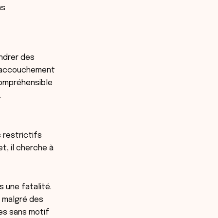
ns
ndrer des
un accouchement
 compréhensible
.
 restrictifs
et, il cherche à
 une fatalité.
s malgré des
es sans motif