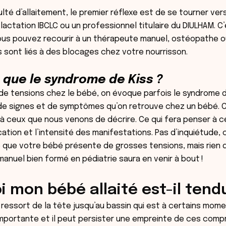
ulté d’allaitement, le premier réflexe est de se tourner ver
lactation IBCLC ou un professionnel titulaire du DIULHAM. C
ous pouvez recourir à un thérapeute manuel, ostéopathe o
s sont liés à des blocages chez votre nourrisson.
 que le syndrome de Kiss ?
de tensions chez le bébé, on évoque parfois le syndrome de K
de signes et de symptômes qu’on retrouve chez un bébé. 
 ceux que nous venons de décrire. Ce qui fera penser à ce
ication et l’intensité des manifestations. Pas d’inquiétude, 
 que votre bébé présente de grosses tensions, mais rien d
anuel bien formé en pédiatrie saura en venir à bout !
 mon bébé allaité est-il tend
 ressort de la tête jusqu’au bassin qui est à certains mo
mportante et il peut persister une empreinte de ces comp