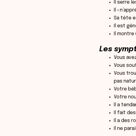
Il serre 
Il « n’ap
Sa tête e
Il est gên
Il montre 
Les symp
Vous avez
Vous sou
Vous trouv
pas natur
Votre béb
Votre nou
Il a tend
Il fait d
Il a des r
Il ne para