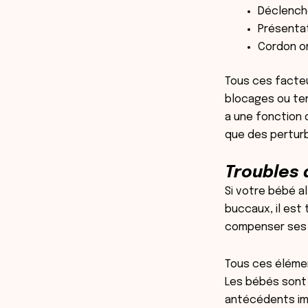
Déclench
Présentat
Cordon om
Tous ces facte
blocages ou ten
a une fonction 
que des perturb
Troubles 
Si votre bébé al
buccaux
, il es
compenser ses d
Tous ces élémen
Les bébés sont 
antécédents im