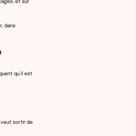
cages, et sur
r, dans
é
uent qu’il est
 veut sortir de