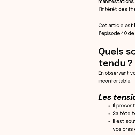
manifestations 
l’intérêt des th
Cet article est
l’
épisode 40 de 
Quels so
tendu ?
En observant vo
inconfortable.
Les tensi
Il présen
Sa tête 
Il est so
vos bras 