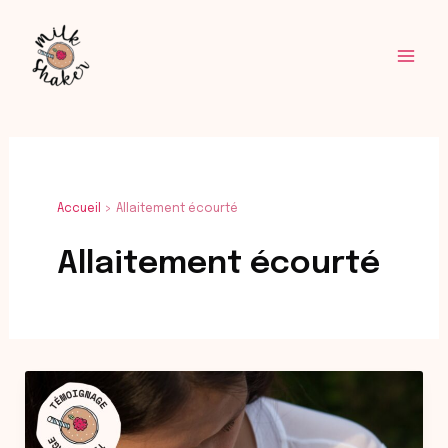
Aller
Mai
au
Men
contenu
Accueil
Allaitement écourté
Allaitement écourté