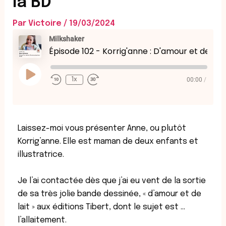
la BD
Par
Victoire
/
19/03/2024
Rewind
Fast
Milkshaker
10
Forward
Seconds
30
Épisode 102 - Korrig'anne : D'amour et de lait, l'histoire derrière la BD
seconds
Play
Episode
00:00
/
1x
Laissez-moi vous présenter Anne, ou plutôt
Korrig’anne. Elle est maman de deux enfants et
illustratrice.
Je l’ai contactée dès que j’ai eu vent de la sortie
de sa très jolie bande dessinée, « d’amour et de
lait » aux éditions Tibert, dont le sujet est …
l’allaitement.