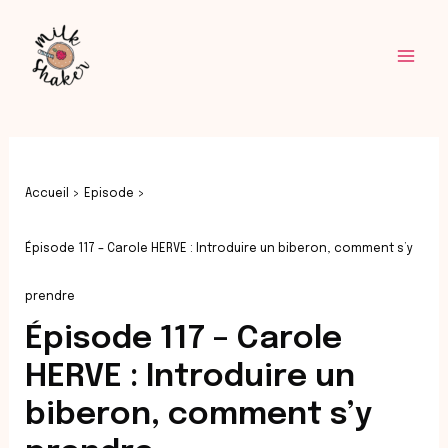
Aller
Navigation
Mai
au
des
Men
contenu
articles
Accueil
Episode
Épisode 117 – Carole HERVE : Introduire un biberon, comment s’y
prendre
Épisode 117 – Carole
HERVE : Introduire un
biberon, comment s’y