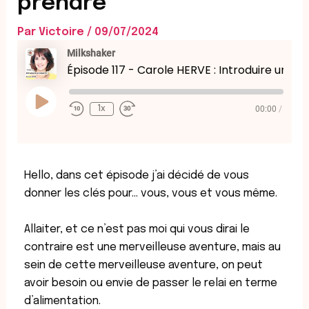
prendre
Par
Victoire
/
09/07/2024
Rewind
Fast
Milkshaker
10
Forward
Seconds
30
Épisode 117 - Carole HERVE : Introduire un biberon, comment s'y prendre
seconds
Play
Episode
00:00
/
1x
Hello, dans cet épisode j’ai décidé de vous
donner les clés pour… vous, vous et vous même.
Allaiter, et ce n’est pas moi qui vous dirai le
contraire est une merveilleuse aventure, mais au
sein de cette merveilleuse aventure, on peut
avoir besoin ou envie de passer le relai en terme
d’alimentation.