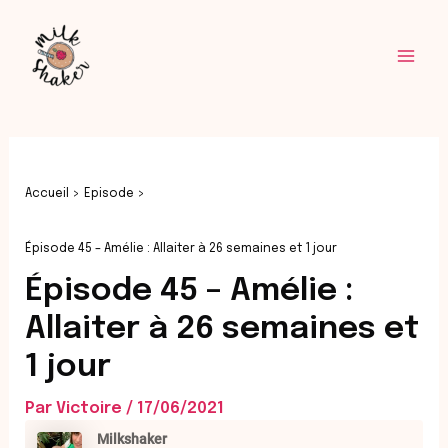
Aller
Navigation
Mai
au
des
Men
contenu
articles
Accueil
Episode
Épisode 45 – Amélie : Allaiter à 26 semaines et 1 jour
Épisode 45 – Amélie :
Allaiter à 26 semaines et
1 jour
Par
Victoire
/
17/06/2021
Rewind
Fast
Milkshaker
10
Forward