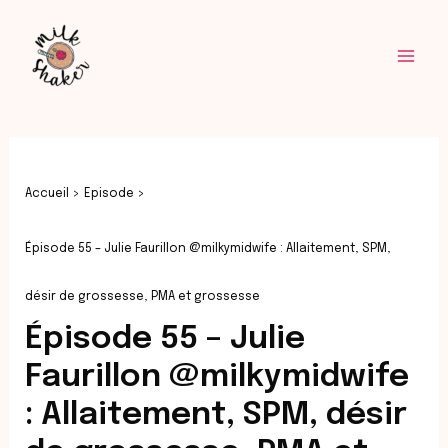
Aller
Navigation
Mai
au
des
Men
contenu
articles
Accueil
Episode
Épisode 55 – Julie Faurillon @milkymidwife : Allaitement, SPM,
désir de grossesse, PMA et grossesse
Épisode 55 – Julie
Faurillon @milkymidwife
: Allaitement, SPM, désir