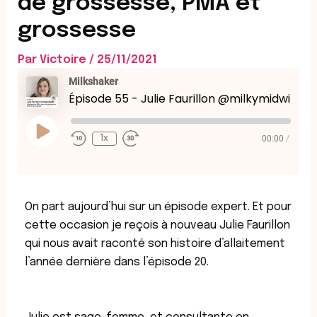
de grossesse, PMA et
grossesse
Par
Victoire
/
25/11/2021
Rewind
Fast
Milkshaker
10
Forward
Seconds
30
Épisode 55 - Julie Faurillon @milkymidwife : Allaitement, SPM, désir de grossesse, PMA et grossesse
seconds
Play
Episode
00:00
/
1x
On part aujourd’hui sur un épisode expert. Et pour
cette occasion je reçois à nouveau Julie Faurillon
qui nous avait raconté son histoire d’allaitement
l’année dernière dans l’épisode 20.